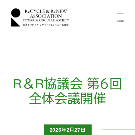
メ
イ
MENU
ン
コ
ン
テ
ン
ツ
へ
R＆R協議会 第６回
移
動
全体会議開催
2026年2月27日
投稿日